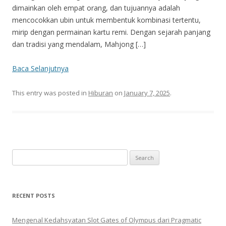
dimainkan oleh empat orang, dan tujuannya adalah
mencocokkan ubin untuk membentuk kombinasi tertentu,
mirip dengan permainan kartu remi. Dengan sejarah panjang
dan tradisi yang mendalam, Mahjong […]
Baca Selanjutnya
This entry was posted in
Hiburan
on
January 7, 2025
.
Search
for:
RECENT POSTS
Mengenal Kedahsyatan Slot Gates of Olympus dari Pragmatic