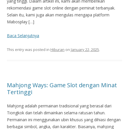
yang tinggi. Dalam artikel ini, kami akan memberikan
rekomendasi game slot online dengan peminat terbanyak.
Selain itu, kami juga akan mengulas mengapa platform
Mabosplay […]
Baca Selanjutnya
This entry was posted in
Hiburan
on
January 22, 2025
.
Mahjong Ways: Game Slot dengan Minat
Tertinggi
Mahjong adalah permainan tradisional yang berasal dari
Tiongkok dan telah dimainkan selama ratusan tahun.
Permainan ini menggunakan ubin khusus yang dihiasi dengan
berbagai simbol, angka, dan karakter. Biasanya, mahjong